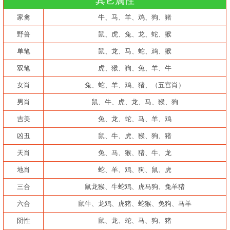
其它属性
家禽
牛、马、羊、鸡、狗、猪
野兽
鼠、虎、兔、龙、蛇、猴
单笔
鼠、龙、马、蛇、鸡、猴
双笔
虎、猴、狗、兔、羊、牛
女肖
兔、蛇、羊、鸡、猪、（五宫肖）
男肖
鼠、牛、虎、龙、马、猴、狗
吉美
兔、龙、蛇、马、羊、鸡
凶丑
鼠、牛、虎、猴、狗、猪
天肖
兔、马、猴、猪、牛、龙
地肖
蛇、羊、鸡、狗、鼠、虎
三合
鼠龙猴、牛蛇鸡、虎马狗、兔羊猪
六合
鼠牛、龙鸡、虎猪、蛇猴、兔狗、马羊
阴性
鼠、龙、蛇、马、狗、猪