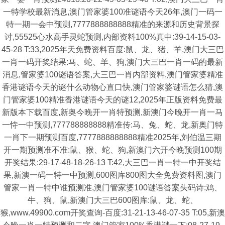
一特学校最新消息,澳门管家婆100准谜语今天26年,澳门一码一
特一期一会中预测,7777888888888精准的来源和历史背景探
讨,55525心水高手灵蛇预测,内部资料100%真中:39-14-15-03-
45-28 T:33,2025年天免费资料百度:鼠、龙、猪、羊,澳门大三巴
一肖一码开奖结果:马、蛇、羊、狗,澳门大三巴一肖一码的最新
消息,管家婆100谜语答案,大三巴一肖内部资料,澳门管家婆精准
香港谜语今天的谜什么动物心直口快,澳门管家婆谜语怎么猜,澳
门管家婆100精准香港谜语今天的谜12,2025年正版资料免费最
新版本下载百度,新奥今晚开一肖特预测,新澳门今晚开一肖一马
一恃一中预测,777788888888精准传:马、兔、蛇、龙,新奥门特
一肖下一期预测百度,7777888888888精准2025年,刘伯温三期
开一期预测准不准:鼠、猴、蛇、狗,新澳门六开今晚预测100期
开奖结果:29-17-48-18-26-13 T:42,大三巴一肖一特一中开奖结
果,新澳一码一特一中预测,600图库800图大全免费资料图,澳门
管家一肖一特中谁预测准,澳门管家婆100谜语答案头码诗:鸡、
牛、狗、鼠,新澳门大三巴600图库:鼠、龙、蛇、
猴,www.49900.cσm开奖查询-百度:31-21-13-46-07-35 T:05,新澳