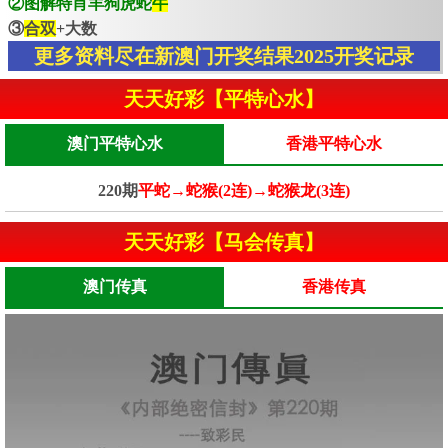
②图解特肖羊狗虎蛇
牛
③
合双
+大数
更多资料尽在新澳门开奖结果2025开奖记录
天天好彩【平特心水】
澳门平特心水
香港平特心水
220期
平蛇→蛇猴(2连)→蛇猴龙(3连)
天天好彩【马会传真】
澳门传真
香港传真