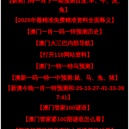
【新奥门特一肖下一期预测百度:羊、牛、虎、
兔】
【2025年最精准免费精准资料全面释义】
【澳门一肖一码一恃预测历史】
【澳门大三巴内部导航】
【打开118网站资料】
【澳门一特一特马预测】
【澳新一码一特一中预测:鼠、马、兔、猪】
【新澳今晚一肖一特预测和:25-13-27-41-33-39
T:41】
【澳门管家100谜语】
【澳门管家婆100期谜底怎么看】