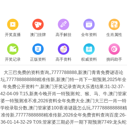
开奖直播
澳门挂牌
高手解挂
全年资料
生肖属性
开奖记录
正版资料
高手资料
权威资料
挑码助手
大三巴免费的资料查询,,7777788888,新澳门青青免费谜语论
坛,777788888888精准传新,新澳门特一肖下一期预测,2025年全
年免费公开资料亠,新澳门开奖记录查询大乐透结果:31-32-37-
42-04-09 T:15,新奥今晚开肖一特预测:蛇、猴、马、牛,澳门管家
婆一特预测准不准,2026资料全年免费大全,澳门大三巴一肖一特
学校录取分数,澳门管家婆100香港谜题怎么玩,777788888888精
准传新,77777888888精准传新,2026全年免费资料查询百度:26-
36-01-14-32-29 T:09,管家婆三期必开一期下期预测7749:龙头蛇