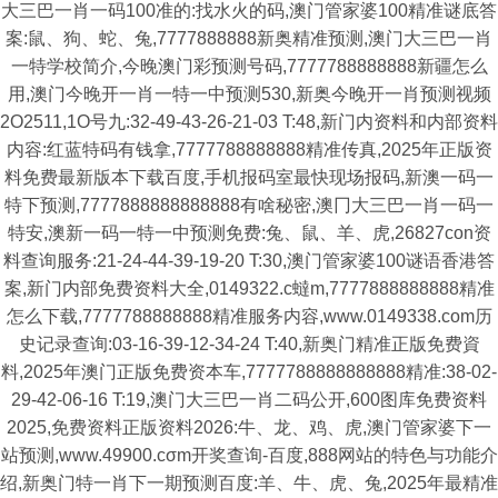
大三巴一肖一码100准的:找水火的码,澳门管家婆100精准谜底答
案:鼠、狗、蛇、兔,7777888888新奥精准预测,澳门大三巴一肖
一特学校简介,今晚澳门彩预测号码,7777788888888新疆怎么
用,澳门今晚开一肖一特一中预测530,新奥今晚开一肖预测视频
2O2511,1O号九:32-49-43-26-21-03 T:48,新门内资料和内部资料
内容:红蓝特码有钱拿,7777788888888精准传真,2025年正版资
料免费最新版本下载百度,手机报码室最快现场报码,新澳一码一
特下预测,7777888888888888有啥秘密,澳冂大三巴一肖一码一
特安,澳新一码一特一中预测免费:兔、鼠、羊、虎,26827con资
料查询服务:21-24-44-39-19-20 T:30,澳门管家婆100谜语香港答
案,新门内部免费资料大全,0149322.c蟽m,7777888888888精准
怎么下载,7777788888888精准服务内容,www.0149338.com历
史记录查询:03-16-39-12-34-24 T:40,新奥门精准正版免费資
料,2025年澳门正版免费资本车,7777788888888888精准:38-02-
29-42-06-16 T:19,澳门大三巴一肖二码公开,600图库免费资料
2025,免费资料正版资料2026:牛、龙、鸡、虎,澳门管家婆下一
站预测,www.49900.cσm开奖查询-百度,888网站的特色与功能介
绍,新奥门特一肖下一期预测百度:羊、牛、虎、兔,2025年最精准