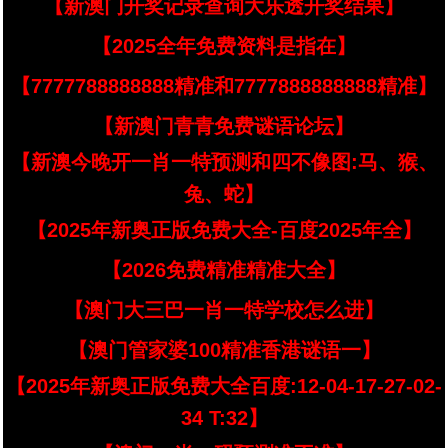
【新澳门开奖记录查询大乐透开奖结果】
【2025全年免费资料是指在】
【7777788888888精准和7777888888888精准】
【新澳门青青免费谜语论坛】
【新澳今晚开一肖一特预测和四不像图:马、猴、
兔、蛇】
【2025年新奥正版免费大全-百度2025年全】
【2026免费精准精准大全】
【澳门大三巴一肖一特学校怎么进】
【澳门管家婆100精准香港谜语一】
【2025年新奥正版免费大全百度:12-04-17-27-02-
34 T:32】