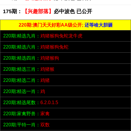
175期：
【兴趣部落】
必中波色 已公开
220期:澳门天天好彩AA级公开;
还等啥大胆砸
220期:精选九肖：
鸡猪猴狗兔蛇龙牛虎
220期:精选六肖：
鸡猪猴狗兔蛇
220期:精选四肖：
鸡猪猴狗
220期:精选三肖：
鸡猪猴
220期:精选二肖：
鸡猪
220期:精选一肖：
鸡
220期:精选尾数：
6.2.0.1.5
220期:家禽野兽：
家禽
220期:平特一肖：
双数