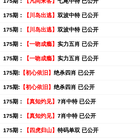
175期：
【凡间来客】
七尾中特 已公开
175期：
【川岛出逃】
双波中特 已公开
175期：
【川岛出逃】
双波中特 已公开
175期：
【一吻成瘾】
实力五肖 已公开
175期：
【一吻成瘾】
实力五肖 已公开
175期:
【初心依旧】
绝杀四肖 已公开
175期:
【初心依旧】
绝杀四肖 已公开
175期：
【真知灼见】
7肖中特 已公开
175期：
【真知灼见】
7肖中特 已公开
175期：
【四虎归山】
特码单双 已公开