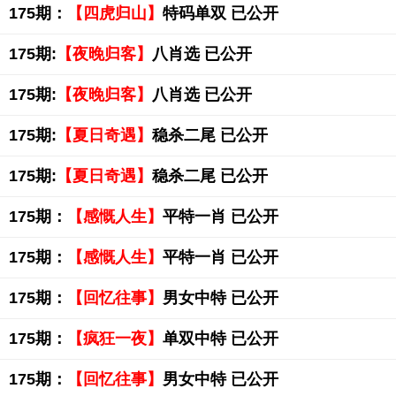
175期：
【四虎归山】
特码单双 已公开
175期:
【夜晚归客】
八肖选 已公开
175期:
【夜晚归客】
八肖选 已公开
175期:
【夏日奇遇】
稳杀二尾 已公开
175期:
【夏日奇遇】
稳杀二尾 已公开
175期：
【感慨人生】
平特一肖 已公开
175期：
【感慨人生】
平特一肖 已公开
175期：
【回忆往事】
男女中特 已公开
175期：
【疯狂一夜】
单双中特 已公开
175期：
【回忆往事】
男女中特 已公开