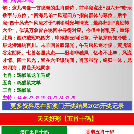
澳门传真220期
解：这几句像一首隐晦的生肖谜诗，前半段点出“四六开”暗示
数字与方位，“四海兄弟”“凤冠四方”指向群体与尊位，后半
段“四十风光”“风流才子”则喻时光与情态，最终归到“真经转
六尘”，似说万象皆在轮回中寻得对应。今借生肖乱序，重绎
此局：酉鸡戴冠鸣四方，申猴翻云问旧章。子鼠穿街知冷暖，
辰龙潜海纳百川。未羊回首叹流光，午马踏风逐才俊，寅虎啸
谷定阴阳。七兽各显其态——冠者非独凤，忆者不止羊，风流
才情、四十风光，皆在六尘辗转间，肖形虽异，终归一体，兄
弟四海，原是天地同参
七肖：鸡猴鼠龙羊马虎
五肖：鸡猴鼠龙羊
三肖：鸡猴鼠
主特：34.46.23.35.19.31.27.24.37.29
更多资料尽在新澳门开奖结果2025开奖记录
天天好彩【五肖十码】
澳门五肖十码
香港五肖十码