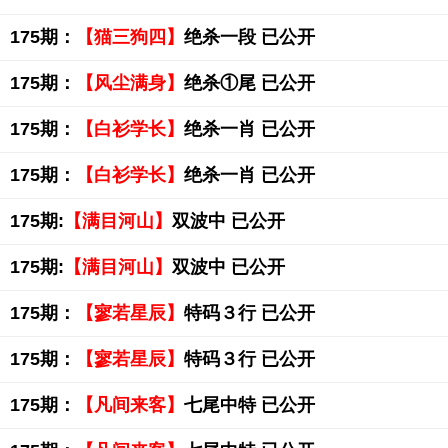
175期：
【猫三狗四】
绝杀一段 已公开
175期：
【风尘满身】
绝杀①尾 已公开
175期：
【白衫学长】
绝杀一肖 已公开
175期：
【白衫学长】
绝杀一肖 已公开
175期:
【满目河山】
双波中 已公开
175期:
【满目河山】
双波中 已公开
175期：
【寥若星辰】
特码３行 已公开
175期：
【寥若星辰】
特码３行 已公开
175期：
【凡间来客】
七尾中特 已公开