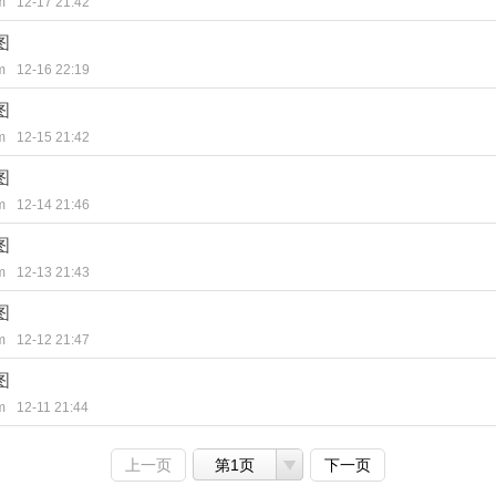
m
12-17 21:42
图
m
12-16 22:19
图
m
12-15 21:42
图
m
12-14 21:46
图
m
12-13 21:43
图
m
12-12 21:47
图
m
12-11 21:44
上一页
第1页
下一页