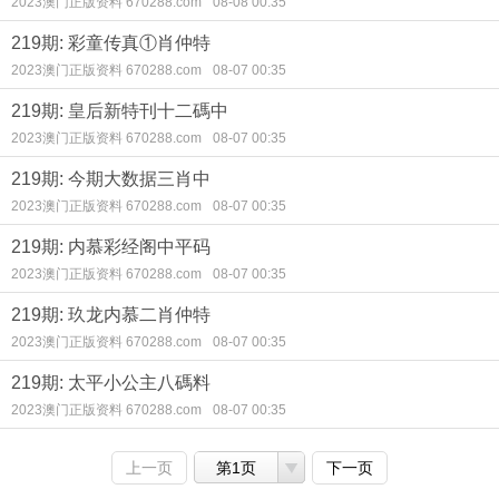
2023澳门正版资料 670288.com
08-08 00:35
219期: 彩童传真①肖仲特
2023澳门正版资料 670288.com
08-07 00:35
219期: 皇后新特刊十二碼中
2023澳门正版资料 670288.com
08-07 00:35
219期: 今期大数据三肖中
2023澳门正版资料 670288.com
08-07 00:35
219期: 内慕彩经阁中平码
2023澳门正版资料 670288.com
08-07 00:35
219期: 玖龙内慕二肖仲特
2023澳门正版资料 670288.com
08-07 00:35
219期: 太平小公主八碼料
2023澳门正版资料 670288.com
08-07 00:35
上一页
第1页
下一页