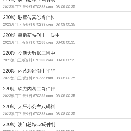
2023澳门正版资料 670288.com
08-09 00:35
220期: 彩童传真①肖仲特
2023澳门正版资料 670288.com
08-08 00:35
220期: 皇后新特刊十二碼中
2023澳门正版资料 670288.com
08-08 00:35
220期: 今期大数据三肖中
2023澳门正版资料 670288.com
08-08 00:35
220期: 内慕彩经阁中平码
2023澳门正版资料 670288.com
08-08 00:35
220期: 玖龙内慕二肖仲特
2023澳门正版资料 670288.com
08-08 00:35
220期: 太平小公主八碼料
2023澳门正版资料 670288.com
08-08 00:35
220期: 澳门总坛12碼仲特