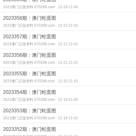
2023澳门正版资料 670288.com
12-24 21:40
2023358期：澳门蛇蛋图
2023澳门正版资料 670288.com
12-23 21:41
2023357期：澳门蛇蛋图
2023澳门正版资料 670288.com
12-22 21:41
2023356期：澳门蛇蛋图
2023澳门正版资料 670288.com
12-21 21:41
2023355期：澳门蛇蛋图
2023澳门正版资料 670288.com
12-20 21:43
2023354期：澳门蛇蛋图
2023澳门正版资料 670288.com
12-19 21:45
2023353期：澳门蛇蛋图
2023澳门正版资料 670288.com
12-18 21:42
2023352期：澳门蛇蛋图