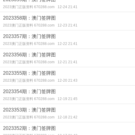
2023澳门正版资料 670288.com
12-24 21:41
2023358期：澳门签牌图
2023澳门正版资料 670288.com
12-23 21:41
2023357期：澳门签牌图
2023澳门正版资料 670288.com
12-22 21:41
2023356期：澳门签牌图
2023澳门正版资料 670288.com
12-21 21:41
2023355期：澳门签牌图
2023澳门正版资料 670288.com
12-20 21:43
2023354期：澳门签牌图
2023澳门正版资料 670288.com
12-19 21:45
2023353期：澳门签牌图
2023澳门正版资料 670288.com
12-18 21:42
2023352期：澳门签牌图