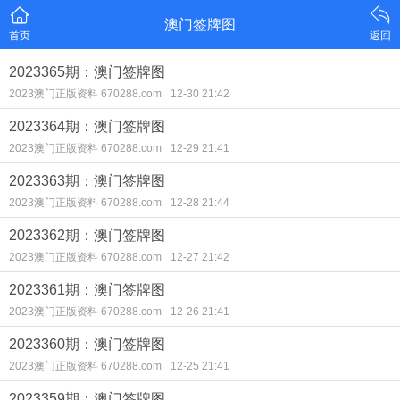
澳门签牌图
首页
返回
2023365期：澳门签牌图
2023澳门正版资料 670288.com
12-30 21:42
2023364期：澳门签牌图
2023澳门正版资料 670288.com
12-29 21:41
2023363期：澳门签牌图
2023澳门正版资料 670288.com
12-28 21:44
2023362期：澳门签牌图
2023澳门正版资料 670288.com
12-27 21:42
2023361期：澳门签牌图
2023澳门正版资料 670288.com
12-26 21:41
2023360期：澳门签牌图
2023澳门正版资料 670288.com
12-25 21:41
2023359期：澳门签牌图