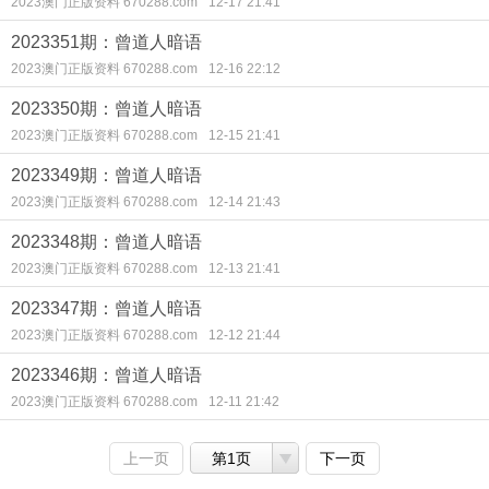
2023澳门正版资料 670288.com
12-17 21:41
2023351期：曾道人暗语
2023澳门正版资料 670288.com
12-16 22:12
2023350期：曾道人暗语
2023澳门正版资料 670288.com
12-15 21:41
2023349期：曾道人暗语
2023澳门正版资料 670288.com
12-14 21:43
2023348期：曾道人暗语
2023澳门正版资料 670288.com
12-13 21:41
2023347期：曾道人暗语
2023澳门正版资料 670288.com
12-12 21:44
2023346期：曾道人暗语
2023澳门正版资料 670288.com
12-11 21:42
上一页
第1页
下一页