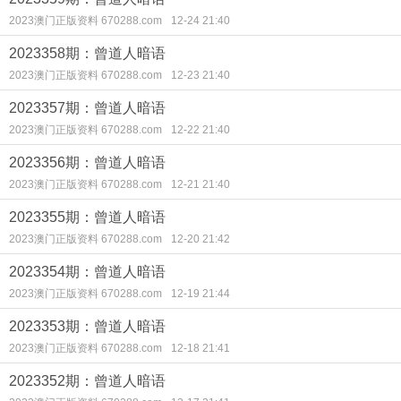
2023澳门正版资料 670288.com
12-24 21:40
2023358期：曾道人暗语
2023澳门正版资料 670288.com
12-23 21:40
2023357期：曾道人暗语
2023澳门正版资料 670288.com
12-22 21:40
2023356期：曾道人暗语
2023澳门正版资料 670288.com
12-21 21:40
2023355期：曾道人暗语
2023澳门正版资料 670288.com
12-20 21:42
2023354期：曾道人暗语
2023澳门正版资料 670288.com
12-19 21:44
2023353期：曾道人暗语
2023澳门正版资料 670288.com
12-18 21:41
2023352期：曾道人暗语