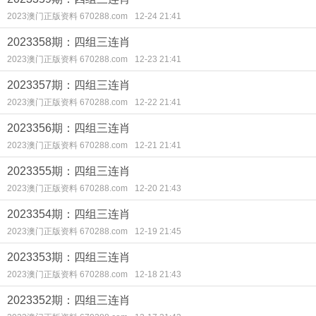
2023澳门正版资料 670288.com
12-24 21:41
2023358期：四组三连肖
2023澳门正版资料 670288.com
12-23 21:41
2023357期：四组三连肖
2023澳门正版资料 670288.com
12-22 21:41
2023356期：四组三连肖
2023澳门正版资料 670288.com
12-21 21:41
2023355期：四组三连肖
2023澳门正版资料 670288.com
12-20 21:43
2023354期：四组三连肖
2023澳门正版资料 670288.com
12-19 21:45
2023353期：四组三连肖
2023澳门正版资料 670288.com
12-18 21:43
2023352期：四组三连肖