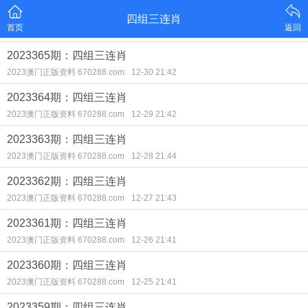
四组三连肖
首页
返回
2023365期：四组三连肖
2023澳门正版资料 670288.com
12-30 21:42
2023364期：四组三连肖
2023澳门正版资料 670288.com
12-29 21:42
2023363期：四组三连肖
2023澳门正版资料 670288.com
12-28 21:44
2023362期：四组三连肖
2023澳门正版资料 670288.com
12-27 21:43
2023361期：四组三连肖
2023澳门正版资料 670288.com
12-26 21:41
2023360期：四组三连肖
2023澳门正版资料 670288.com
12-25 21:41
2023359期：四组三连肖