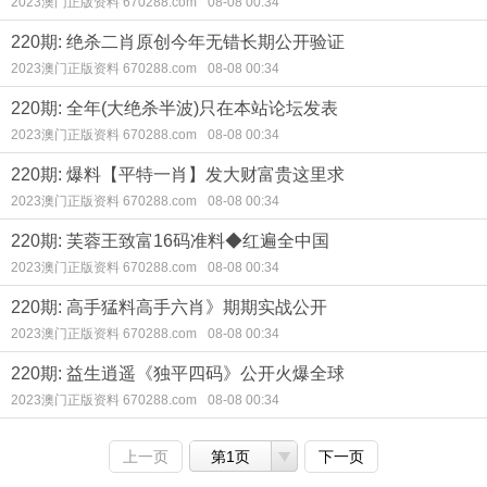
2023澳门正版资料 670288.com
08-08 00:34
220期: 绝杀二肖原创今年无错长期公开验证
2023澳门正版资料 670288.com
08-08 00:34
220期: 全年(大绝杀半波)只在本站论坛发表
2023澳门正版资料 670288.com
08-08 00:34
220期: 爆料【平特一肖】发大财富贵这里求
2023澳门正版资料 670288.com
08-08 00:34
220期: 芙蓉王致富16码准料◆红遍全中国
2023澳门正版资料 670288.com
08-08 00:34
220期: 高手猛料高手六肖》期期实战公开
2023澳门正版资料 670288.com
08-08 00:34
220期: 益生逍遥《独平四码》公开火爆全球
2023澳门正版资料 670288.com
08-08 00:34
上一页
第1页
下一页