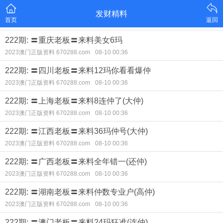
发财精料
首页
返回
222期: 〓重庆老板〓来料美女6玛
2023澳门正版资料 670288.com
08-10 00:36
222期: 〓四川老板〓来料12玛你看看爆仲
2023澳门正版资料 670288.com
08-10 00:36
222期: 〓上海老板〓来料8连仲了(大仲)
2023澳门正版资料 670288.com
08-10 00:36
222期: 〓江西老板〓来料36玛仲号(大仲)
2023澳门正版资料 670288.com
08-10 00:36
222期: 〓广西老板〓来料全年错一(还仲)
2023澳门正版资料 670288.com
08-10 00:36
222期: 〓湖南老板〓来料仲数专业户(高仲)
2023澳门正版资料 670288.com
08-10 00:36
222期: 〓澳门老板〓来料24玛狂准(连仲)