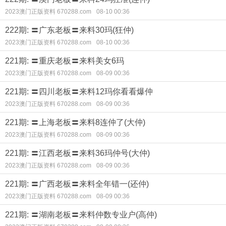
2023澳门正版资料 670288.com
08-10 00:36
222期: 〓广东老板〓来料30玛(狂仲)
2023澳门正版资料 670288.com
08-10 00:36
221期: 〓重庆老板〓来料美女6玛
2023澳门正版资料 670288.com
08-09 00:36
221期: 〓四川老板〓来料12玛你看看爆仲
2023澳门正版资料 670288.com
08-09 00:36
221期: 〓上海老板〓来料8连仲了(大仲)
2023澳门正版资料 670288.com
08-09 00:36
221期: 〓江西老板〓来料36玛仲号(大仲)
2023澳门正版资料 670288.com
08-09 00:36
221期: 〓广西老板〓来料全年错一(还仲)
2023澳门正版资料 670288.com
08-09 00:36
221期: 〓湖南老板〓来料仲数专业户(高仲)