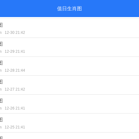
值日生肖图
图
m
12-30 21:42
图
m
12-29 21:41
图
m
12-28 21:44
图
m
12-27 21:42
图
m
12-26 21:41
图
m
12-25 21:41
图