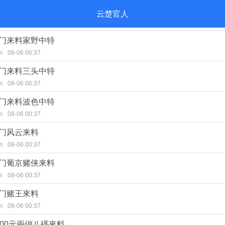
云楚官人
澳门来料家野中特
m
08-06 00:37
澳门来料三头中特
m
08-06 00:37
澳门来料波色中特
m
08-06 00:37
澳门风云来料
m
08-06 00:37
澳门葡京赌侠来料
m
08-06 00:37
澳门赌王來料
m
08-06 00:37
8000元兩俏八碼來料