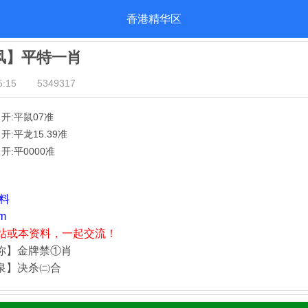
香港精华区
藏风】平特一肖
:15
5349317
开:平鼠07准
开:平龙15.39准
开:平0000准
资料
m
站或本资料，一起交流！
的你】金牌禁①肖
九泉】决杀㈡合