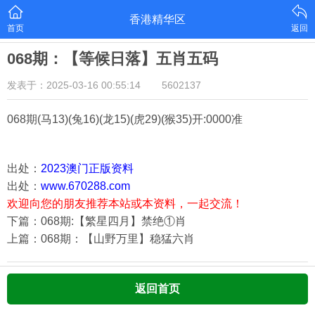
香港精华区
首页
返回
068期：【等候日落】五肖五码
发表于：2025-03-16 00:55:14
5602137
068期
(马13)(兔16)(龙15)(虎29)(猴35)
开:0000准
出处：
2023澳门正版资料
出处：
www.670288.com
欢迎向您的朋友推荐本站或本资料，一起交流！
下篇：068期:【繁星四月】禁绝①肖
上篇：068期：【山野万里】稳猛六肖
返回首页