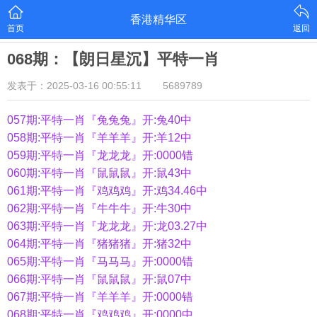
香港精华区
首页
返回
068期：【朗日星沉】平特一肖
发表于：2025-03-16 00:55:11
5689789
057期:平特一肖『兔兔兔』开:兔40中
058期:平特一肖『羊羊羊』开:羊12中
059期:平特一肖『龙龙龙』开:0000错
060期:平特一肖『鼠鼠鼠』开:鼠43中
061期:平特一肖『鸡鸡鸡』开:鸡34.46中
062期:平特一肖『牛牛牛』开:牛30中
063期:平特一肖『龙龙龙』开:龙03.27中
064期:平特一肖『猪猪猪』开:猪32中
065期:平特一肖『马马马』开:0000错
066期:平特一肖『鼠鼠鼠』开:鼠07中
067期:平特一肖『羊羊羊』开:0000错
068期:平特一肖『鸡鸡鸡』开:0000中