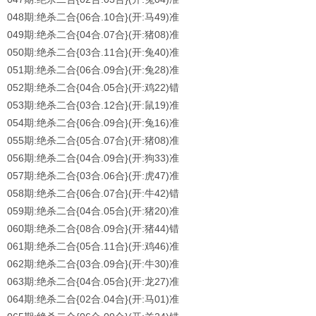
048期:绝杀二合{06合.10合}(开:马49)准
049期:绝杀二合{04合.07合}(开:猪08)准
050期:绝杀二合{03合.11合}(开:兔40)准
051期:绝杀二合{06合.09合}(开:兔28)准
052期:绝杀二合{04合.05合}(开:鸡22)错
053期:绝杀二合{03合.12合}(开:鼠19)准
054期:绝杀二合{06合.09合}(开:兔16)准
055期:绝杀二合{05合.07合}(开:猪08)准
056期:绝杀二合{04合.09合}(开:狗33)准
057期:绝杀二合{03合.06合}(开:虎47)准
058期:绝杀二合{06合.07合}(开:牛42)错
059期:绝杀二合{04合.05合}(开:猪20)准
060期:绝杀二合{08合.09合}(开:猪44)错
061期:绝杀二合{05合.11合}(开:鸡46)准
062期:绝杀二合{03合.09合}(开:牛30)准
063期:绝杀二合{04合.05合}(开:龙27)准
064期:绝杀二合{02合.04合}(开:马01)准