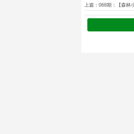
上篇：068期：【森林