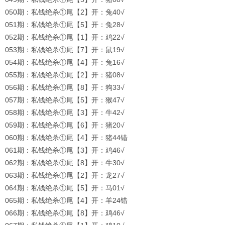
050期：私钱绝杀①尾【2】开：兔40√
051期：私钱绝杀①尾【5】开：兔28√
052期：私钱绝杀①尾【1】开：鸡22√
053期：私钱绝杀①尾【7】开：鼠19√
054期：私钱绝杀①尾【4】开：兔16√
055期：私钱绝杀①尾【2】开：猪08√
056期：私钱绝杀①尾【8】开：狗33√
057期：私钱绝杀①尾【5】开：猴47√
058期：私钱绝杀①尾【3】开：牛42√
059期：私钱绝杀①尾【6】开：猪20√
060期：私钱绝杀①尾【4】开：猪44错
061期：私钱绝杀①尾【3】开：鸡46√
062期：私钱绝杀①尾【8】开：牛30√
063期：私钱绝杀①尾【2】开：龙27√
064期：私钱绝杀①尾【5】开：马01√
065期：私钱绝杀①尾【4】开：羊24错
066期：私钱绝杀①尾【8】开：鸡46√