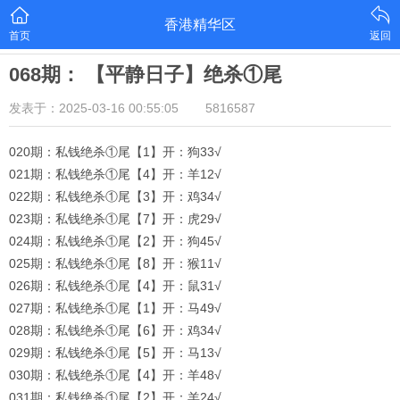
香港精华区
首页
返回
068期： 【平静日子】绝杀①尾
发表于：2025-03-16 00:55:05
5816587
020期：私钱绝杀①尾【1】开：狗33√
021期：私钱绝杀①尾【4】开：羊12√
022期：私钱绝杀①尾【3】开：鸡34√
023期：私钱绝杀①尾【7】开：虎29√
024期：私钱绝杀①尾【2】开：狗45√
025期：私钱绝杀①尾【8】开：猴11√
026期：私钱绝杀①尾【4】开：鼠31√
027期：私钱绝杀①尾【1】开：马49√
028期：私钱绝杀①尾【6】开：鸡34√
029期：私钱绝杀①尾【5】开：马13√
030期：私钱绝杀①尾【4】开：羊48√
031期：私钱绝杀①尾【2】开：羊24√