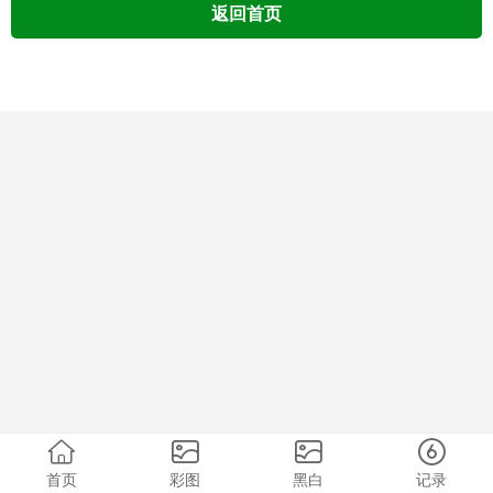
返回首页
首页
彩图
黑白
记录