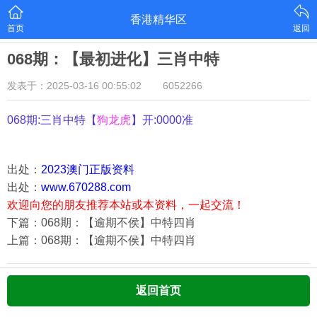
香港精华区
首页
返回
068期：【最初进化】三肖中特
发表于：2025-03-16 00:55:02
6052266
068期:三肖中特【
狗龙虎
】开:0000准
出处：
2023澳门正版资料
出处：
www.670288.com
欢迎向您的朋友推荐本站或本资料，一起交流！
下篇：068期：【逾期不侯】中特四肖
上篇：068期：【逾期不侯】中特四肖
返回首页