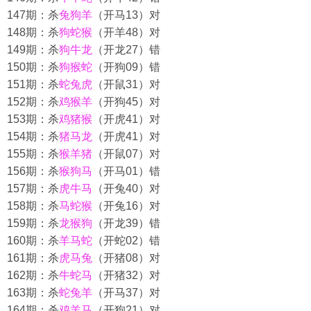
147期：杀
兔狗羊
（开马13）对
148期：杀
狗蛇猴
（开羊48）对
149期：杀
狗牛龙
（开龙27）错
150期：杀
狗猴蛇
（开狗09）错
151期：杀
蛇兔虎
（开鼠31）对
152期：杀
鸡猴羊
（开狗45）对
153期：杀
鸡猪猴
（开虎41）对
154期：杀
猪马龙
（开虎41）对
155期：杀
猴羊猪
（开鼠07）对
156期：杀
猴狗马
（开马01）错
157期：杀
虎牛马
（开兔40）对
158期：杀
马蛇猴
（开兔16）对
159期：杀
龙猴狗
（开龙39）错
160期：杀
羊马蛇
（开蛇02）错
161期：杀
虎马兔
（开猪08）对
162期：杀
牛蛇马
（开猪32）对
163期：杀
蛇兔羊
（开马37）对
164期：杀
鸡羊马
（开狗21）对