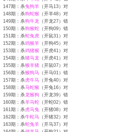
147期：杀
兔狗羊
（开马13）对
148期：杀
狗蛇猴
（开羊48）对
149期：杀
狗牛龙
（开龙27）错
150期：杀
狗猴蛇
（开狗09）错
151期：杀
蛇兔虎
（开鼠31）对
152期：杀
鸡猴羊
（开狗45）对
153期：杀
鸡猪猴
（开虎41）对
154期：杀
猪马龙
（开虎41）对
155期：杀
猴羊猪
（开鼠07）对
156期：杀
猴狗马
（开马01）错
157期：杀
虎牛马
（开兔40）对
158期：杀
马蛇猴
（开兔16）对
159期：杀
龙猴狗
（开龙39）错
160期：杀
羊马蛇
（开蛇02）错
161期：杀
虎马兔
（开猪08）对
162期：杀
牛蛇马
（开猪32）对
163期：杀
蛇兔羊
（开马37）对
164期：杀
鸡羊马
（开狗21）对