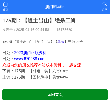
澳门精华区
首页
返回
175期：【道士出山】绝杀二肖
发表于：2025-03-16 00:54:58
15178620
150期:【道士出山】【绝杀二肖】【
马兔
】开:狗09准
出处：
2023澳门正版资料
出处：
www.670288.com
欢迎向您的朋友推荐本站或本资料，一起交流！
下篇：175期：【相逢一笑】六肖中特
上篇：175期：【回忆往事】男女中特
返回首页