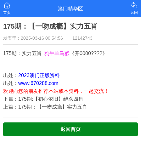
澳门精华区
首页
返回
175期：【一吻成瘾】实力五肖
发表于：2025-03-16 00:54:56
12142743
175期：实力五肖
狗牛羊马猴
《开0000????》
出处：
2023澳门正版资料
出处：
www.670288.com
欢迎向您的朋友推荐本站或本资料，一起交流！
下篇：175期:【初心依旧】绝杀四肖
上篇：175期：【一吻成瘾】实力五肖
返回首页