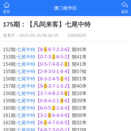
澳门精华区
首页
返回
175期：【凡间来客】七尾中特
发表于：2025-03-16 00:54:55
10802620
152期:
七尾中特
【8-
5
-9-7-2-3-6】
開45準
153期:
七尾中特
【0-7-3-
1
-6-5-2】
開41準
154期:
七尾中特
【0-5-7-9-8-2-
1
】
開41準
155期:
七尾中特
【2-9-3-0-1-6-4】
開07错
156期:
七尾中特
【6-3-2-
4
-5-
1
-9】
開01準
157期:
七尾中特
【9-
0
-3-7-1-5-2】
開40準
158期:
七尾中特
【3-7-4-8-2-5-
6
】
開16準
159期:
七尾中特
【0-8-4-2-1-
9
-6】
開39準
160期:
七尾中特
【6-0-5-
2
-1-8-4】
開02準
161期:
七尾中特
【3-2-
8
-6-4-0-9】
開08準
162期:
七尾中特
【8-
2
-4-7-0-6-5】
開32準
163期:
七尾中特
【4-8-2-3-6-0-1】
開37错