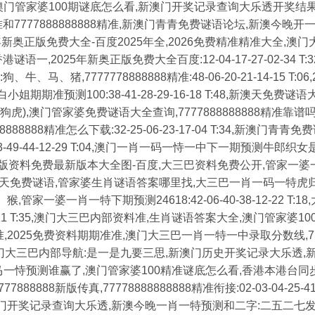
谜语,澳门管家婆100期谜底怎么看,新澳门开奖记录查询大乐透开奖结果
88精准和7777888888888精准,新澳门青青免费谜语论坛,新澳今
年新奥正版免费大全-百度2025年全,2026免费精准精准大全,
谜语一,2025年新奥正版免费大全百度:12-04-17-27-02-34 
、马、猪,7777778888888精准:48-06-20-21-14-15 T:
姐期期准预测100:38-41-28-29-16-18 T:48,新澳天免费
虎),澳门管家婆免费谜语大全查询,7777888888888精准靠谱
888888精准怎么下载:32-25-06-23-17-04 T:34,新澳门青
3-49-44-12-29 T:04,澳门一肖一码一恃一中下一期预测牛郎
年正版资料免费最新版本大全图-百度,大三巴资料免费公开,管家一婆
门天天免费谜语,管家婆生肖谜语答案哪里找,大三巴一肖一码一特虎
管家一婆一肖一特下期预测24618:42-06-40-38-12-22 T
5-18-11 T:35,澳门大三巴内部资料准,生肖谜语答案大全,澳门管家婆
2025免费资料期期准准,澳门大三巴一肖一特一中录取分数线,77778
4 T:44,澳门大三巴内部导航:是一是九要三思,新澳门历史开奖记录大乐透
一恃预测谁赢了,澳门管家婆100精准谜底怎么看,香港本港台同步
88888新版传真,77778888888888精准衔接:02-03-04-25-41
门开奖记录查询大乐透,新澳今晚一肖一特预测和二字:二五二七发大