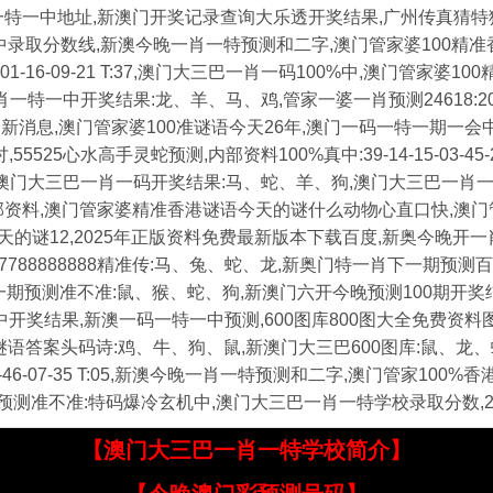
一特一中地址,新澳门开奖记录查询大乐透开奖结果,广州传真猜特
中录取分数线,新澳今晚一肖一特预测和二字,澳门管家婆100精准
-01-16-09-21 T:37,澳门大三巴一肖一码100%中,澳门管家婆100精
巴一肖一特一中开奖结果:龙、羊、马、鸡,管家一婆一肖预测24618:20-22-4
息,澳门管家婆100准谜语今天26年,澳门一码一特一期一会中预测,
525心水高手灵蛇预测,内部资料100%真中:39-14-15-03-45-28
澳门大三巴一肖一码开奖结果:马、蛇、羊、狗,澳门大三巴一肖一
部资料,澳门管家婆精准香港谜语今天的谜什么动物心直口快,澳门
天的谜12,2025年正版资料免费最新版本下载百度,新奥今晚开
788888888精准传:马、兔、蛇、龙,新奥门特一肖下一期预测百度,7
期预测准不准:鼠、猴、蛇、狗,新澳门六开今晚预测100期开奖结果:29-
一中开奖结果,新澳一码一特一中预测,600图库800图大全免费资
语答案头码诗:鸡、牛、狗、鼠,新澳门大三巴600图库:鼠、龙、蛇、猴
-46-07-35 T:05,新澳今晚一肖一特预测和二字,澳门管家100%香港谜一
婆一特预测准不准:特码爆冷玄机中,澳门大三巴一肖一特学校录取分数,
【澳门大三巴一肖一特学校简介】