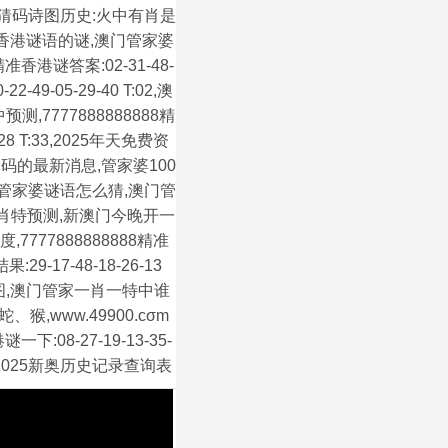
猜码诗图历史:火中有肖是
香港谜语的谜,澳门管家婆
准香港谜答案:02-31-48-
9-05-29-40 T:02,澳
7777888888888精
 T:33,2025年天免费资
码的最新消息,管家婆100
管家婆谜语怎么猜,澳门管
一肖特预测,新澳门今晚开一
777888888888精准
17-48-18-26-13
料图,澳门管家一肖一特中谁
,www.49900.cσm
下:08-27-19-13-35-
2025新奥历史记录查询表