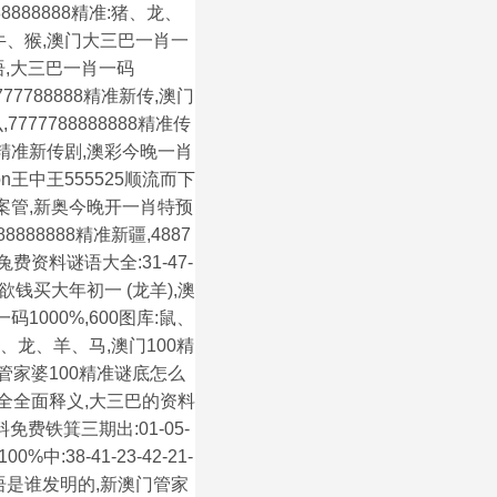
8888888精准:猪、龙、
牛、猴,澳门大三巴一肖一
0谜语,大三巴一肖一码
2,777788888精准新传,澳门
777788888888精准传
88888精准新传剧,澳彩今晚一肖
on王中王555525顺流而下
港谜答案管,新奥今晚开一肖特预
888888精准新疆,4887
资料谜语大全:31-47-
间:欲钱买大年初一 (龙羊),澳
000%,600图库:鼠、
新:猪、龙、羊、马,澳门100精
管家婆100精准谜底怎么
大全全面释义,大三巴的资料
费铁箕三期出:01-05-
%中:38-41-23-42-21-
谜语是谁发明的,新澳门管家