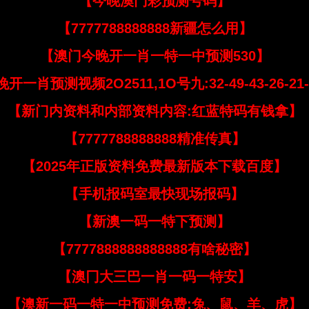
【今晚澳门彩预测号码】
【7777788888888新疆怎么用】
【澳门今晚开一肖一特一中预测530】
一肖预测视频2O2511,1O号九:32-49-43-26-21-0
【新门内资料和内部资料内容:红蓝特码有钱拿】
【7777788888888精准传真】
【2025年正版资料免费最新版本下载百度】
【手机报码室最快现场报码】
【新澳一码一特下预测】
【7777888888888888有啥秘密】
【澳冂大三巴一肖一码一特安】
【澳新一码一特一中预测免费:兔、鼠、羊、虎】