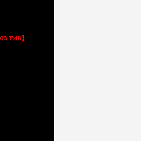
3 T:48】