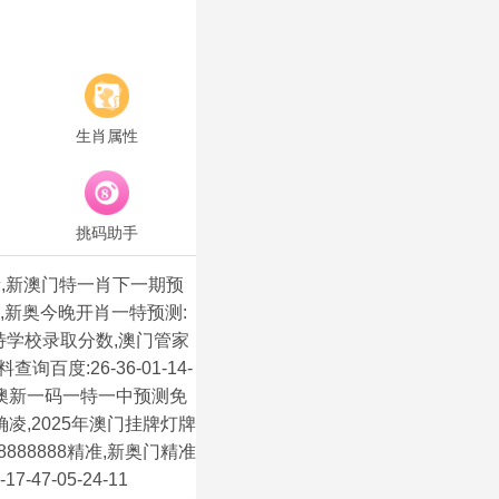
生肖属性
挑码助手
准传新,新澳门特一肖下一期预
:15,新奥今晚开肖一特预测:
特学校录取分数,澳门管家
询百度:26-36-01-14-
准,澳新一码一特一中预测免
凌,2025年澳门挂牌灯牌
78888888精准,新奥门精准
7-05-24-11