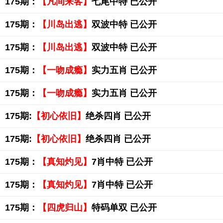
175期：
【凡间来客】
七尾中特 已公开
175期：
【川岛出逃】
双波中特 已公开
175期：
【川岛出逃】
双波中特 已公开
175期：
【一吻成瘾】
实力五肖 已公开
175期：
【一吻成瘾】
实力五肖 已公开
175期:
【初心依旧】
绝杀四肖 已公开
175期:
【初心依旧】
绝杀四肖 已公开
175期：
【真知灼见】
7肖中特 已公开
175期：
【真知灼见】
7肖中特 已公开
175期：
【四虎归山】
特码单双 已公开