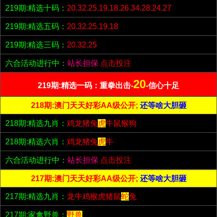
219期:精选十码：
20.32.25.19.18.26.34.28.24.27
219期:精选五码：
20.32.25.19.18
219期:精选三码：
20.32.25
六合活动进行中：
站长担保
点击投注
20
219期:精选一码：重拳出击-
-信心十足
218期:澳门天天好彩AA级公开;
还等啥大胆砸
218期:精选九肖：
鸡龙猪兔
虎
牛鼠猴狗
218期:精选六肖：
鸡龙猪兔
虎
牛
六合活动进行中：
站长担保
点击投注
217期:澳门天天好彩AA级公开;
还等啥大胆砸
217期:精选九肖：
龙牛鸡猴虎猪鼠
蛇
兔
217期:家禽野兽：
野兽