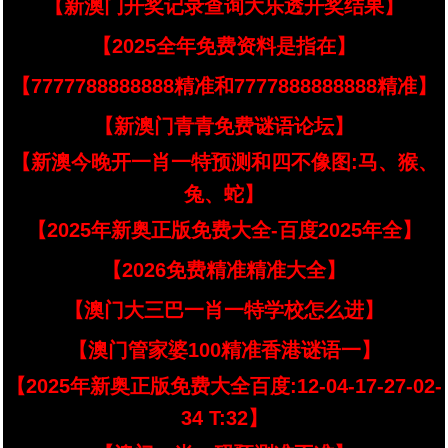
【新澳门开奖记录查询大乐透开奖结果】
【2025全年免费资料是指在】
【7777788888888精准和7777888888888精准】
【新澳门青青免费谜语论坛】
【新澳今晚开一肖一特预测和四不像图:马、猴、
兔、蛇】
【2025年新奥正版免费大全-百度2025年全】
【2026免费精准精准大全】
【澳门大三巴一肖一特学校怎么进】
【澳门管家婆100精准香港谜语一】
【2025年新奥正版免费大全百度:12-04-17-27-02-
34 T:32】