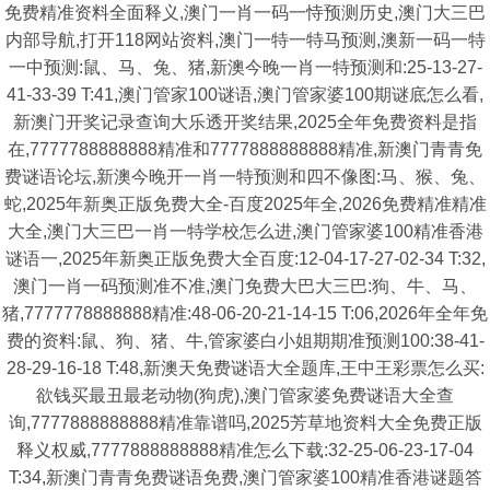
免费精准资料全面释义,澳门一肖一码一恃预测历史,澳门大三巴
内部导航,打开118网站资料,澳门一特一特马预测,澳新一码一特
一中预测:鼠、马、兔、猪,新澳今晚一肖一特预测和:25-13-27-
41-33-39 T:41,澳门管家100谜语,澳门管家婆100期谜底怎么看,
新澳门开奖记录查询大乐透开奖结果,2025全年免费资料是指
在,7777788888888精准和7777888888888精准,新澳门青青免
费谜语论坛,新澳今晚开一肖一特预测和四不像图:马、猴、兔、
蛇,2025年新奥正版免费大全-百度2025年全,2026免费精准精准
大全,澳门大三巴一肖一特学校怎么进,澳门管家婆100精准香港
谜语一,2025年新奥正版免费大全百度:12-04-17-27-02-34 T:32,
澳门一肖一码预测准不准,澳门免费大巴大三巴:狗、牛、马、
猪,7777778888888精准:48-06-20-21-14-15 T:06,2026年全年免
费的资料:鼠、狗、猪、牛,管家婆白小姐期期准预测100:38-41-
28-29-16-18 T:48,新澳天免费谜语大全题库,王中王彩票怎么买:
欲钱买最丑最老动物(狗虎),澳门管家婆免费谜语大全查
询,7777888888888精准靠谱吗,2025芳草地资料大全免费正版
释义权威,7777888888888精准怎么下载:32-25-06-23-17-04
T:34,新澳门青青免费谜语免费,澳门管家婆100精准香港谜题答