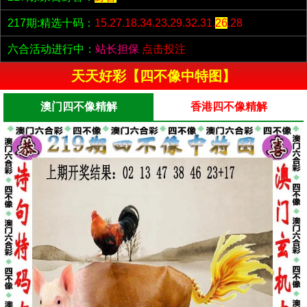
217期:精选十码：
15.27.18.34.23.29.32.31.
26
.28
六合活动进行中：
站长担保
点击投注
天天好彩【四不像中特图】
澳门四不像精解
香港四不像精解