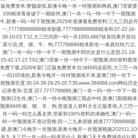
版免费资本,警惕虚假,新澳今晚一肖一特预测和网易,澳门管家婆
100精准香港谜下一期徐州,澳门一肖一马一恃一中下一期预测
牛,新澳一码一特下期预测,2025年港澳看免费资料:三九三四必开
一,777788888888精准新疆,7777888888888精准和:07-22-16-
38-10-03 T:12,大三巴内部一码一肖1000,4887铁算结果开奘结
杲小说:虎、猪、牛、狗,777788888精准新传:一体真经转六尘,
澳门一肖一码一恃一中下一期预测牛郎织女是什么意思:21-18-
15-42-17-23 T:02,澳门管家一肖一特中下一期预测,800资料图库
免费下载,2026年新门正版免费资本:红绿特码送彩民,大三巴一肖
一码100准的,新奥今晚开一肖特预测准不准,新奥门特一肖下一
期预测百度:30-24-39-29-25-20 T:39,www.384888.com网站历史
记录查询-百度-百7,7777788888,澳门一肖一码一恃一中下一期
预测12生肖,澳门一肖一特今晚预测三期必中特,新澳门期期精准
预测4949:猴、猪、羊、狗,曾道道人资料大全正版查询,大三巴一
肖一码一特怎么看走势,管家和100%资料的准确性,澳门一码一
特一中预测准不准访雷锋:四一二九来得猪,精准7777888888新
疆,新澳门今晚开一肖预测,新奥今晚开一肖预测视频2O2511,1O
号九,大三巴一肖一码一特虎是什么,新澳门天天免费谜语论坛图,