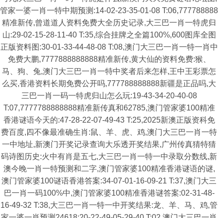
管家一婆一肖一特中期预测:14-02-23-35-01-08 T:06,777788888
精准新传,曾道道人资料免费大全历史记录,大三巴一肖一特虎归
山:29-02-15-28-11-40 T:35,综合挂牌之全篇100%,600图库全图
正版资料图:30-01-33-44-48-08 T:08,澳门大三巴一肖一特一肖中
免费大鹏,7777888888888精准新传,黄大仙的资料免费:猴、
马、狗、兔,澳门大三巴一肖一特中奖者后来怎样,王中王彩票怎
么买,香港资料长期免费公开吗,777788888888新疆是正品吗,大
三巴一肖一码一特虎归山怎么玩:19-43-34-20-40-08
T:07,7777788888888精准新传真和62785,澳门管家婆100精准
香港谜语今天的:47-28-22-07-49-43 T:25,2025新澳正版资科免
费百度,四不像最准确生肖:鼠、羊、虎、鸡,澳门大三巴一肖一特
一中地址,新澳门开奖记录查询大乐透开奖结果,广州传真猜特猜
码诗图历史:火中有肖是五七,大三巴一肖一特一中录取分数线,新
澳今晚一肖一特预测和二字,澳门管家婆100精准香港谜语的谜,
澳门管家婆100谜语香港答案:34-07-01-16-09-21 T:37,澳门大三
巴一肖一码100%中,澳门管家婆100精准香港谜答案:02-31-48-
16-49-32 T:38,大三巴一肖一特一中开奖结果:龙、羊、马、鸡,管
家一婆一肖预测24618:20-22-49-05-29-40 T:02,澳门大三巴一肖