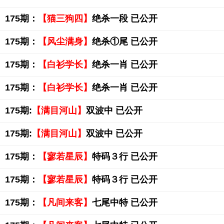
175期：
【猫三狗四】
绝杀一段 已公开
175期：
【风尘满身】
绝杀①尾 已公开
175期：
【白衫学长】
绝杀一肖 已公开
175期：
【白衫学长】
绝杀一肖 已公开
175期:
【满目河山】
双波中 已公开
175期:
【满目河山】
双波中 已公开
175期：
【寥若星辰】
特码３行 已公开
175期：
【寥若星辰】
特码３行 已公开
175期：
【凡间来客】
七尾中特 已公开