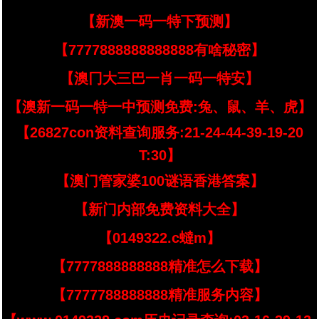
【新澳一码一特下预测】
【7777888888888888有啥秘密】
【澳冂大三巴一肖一码一特安】
【澳新一码一特一中预测免费:兔、鼠、羊、虎】
【26827con资料查询服务:21-24-44-39-19-20
T:30】
【澳门管家婆100谜语香港答案】
【新门内部免费资料大全】
【0149322.c蟽m】
【7777888888888精准怎么下载】
【7777788888888精准服务内容】