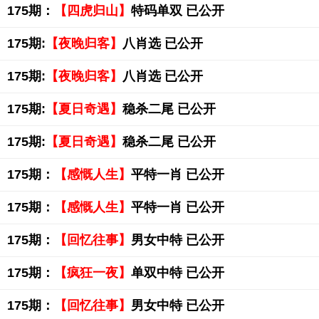
175期：
【四虎归山】
特码单双 已公开
175期:
【夜晚归客】
八肖选 已公开
175期:
【夜晚归客】
八肖选 已公开
175期:
【夏日奇遇】
稳杀二尾 已公开
175期:
【夏日奇遇】
稳杀二尾 已公开
175期：
【感慨人生】
平特一肖 已公开
175期：
【感慨人生】
平特一肖 已公开
175期：
【回忆往事】
男女中特 已公开
175期：
【疯狂一夜】
单双中特 已公开
175期：
【回忆往事】
男女中特 已公开