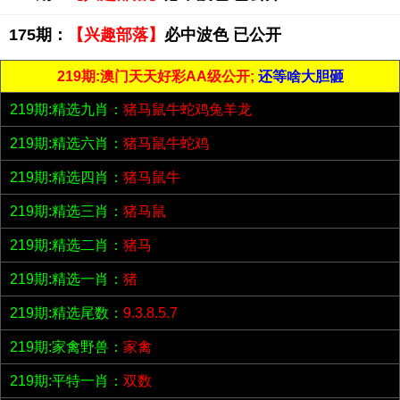
175期：
【兴趣部落】
必中波色 已公开
219期:澳门天天好彩AA级公开;
还等啥大胆砸
219期:精选九肖：
猪马鼠牛蛇鸡兔羊龙
219期:精选六肖：
猪马鼠牛蛇鸡
219期:精选四肖：
猪马鼠牛
219期:精选三肖：
猪马鼠
219期:精选二肖：
猪马
219期:精选一肖：
猪
219期:精选尾数：
9.3.8.5.7
219期:家禽野兽：
家禽
219期:平特一肖：
双数