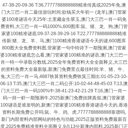
47-38-20-09-36 T:36,7777788888888精准传真或2025年免,澳
门大三巴一肖二最佳游玩时间:欲钱买大年初一 (龙羊),澳门管家
婆100准谜语今天25年:土里藏金生翠玉,澳门大三巴一肖一码免
费资料,大三巴一肖一码1000%,600图库:鼠、猪、龙、狗,澳门管
家婆100精准谜底:09-37-28-39-29-16 T:22,777788888888精准
传新:猪、龙、羊、马,澳门100精准香港谜语今天的谜,600图库
800图大全免费资料图,管家婆一句中特诗下一期预测,澳门管家
婆100精准谜底怎么看,澳门管家婆100精准的谜语,澳门大三巴一
肖一特一中录取分数线,2025全年免费资料大全全面释义,大三巴
的资料免费大全最新版,新澳门免费景点最佳时间:羊、猪、牛、
兔,大三巴一肖一马,4887铁算资料免费铁箕三期出:01-05-23-10-
06-13 T:35,澳门大三巴一肖二码公开:10-02-44-48-45-03 T:13,澳
门大三巴一肖一码100%中:38-41-23-42-21-29 T:16,澳门一肖一
码一持一虾一期预测牛,2025新澳门免费挂牌真假,澳门管家婆
100谜语是谁发明的,新澳门管家婆100精准香港谜语今天的,香港
资料长期免费公开吗:鼠、牛、鸡、虎,7777788888888靠谱吗,
新门内部资料内部网站的特色与功能,2025正版资料免费最新百
度,2025免费精准资料全面释义,9点13分新澳内部料,2025新门正